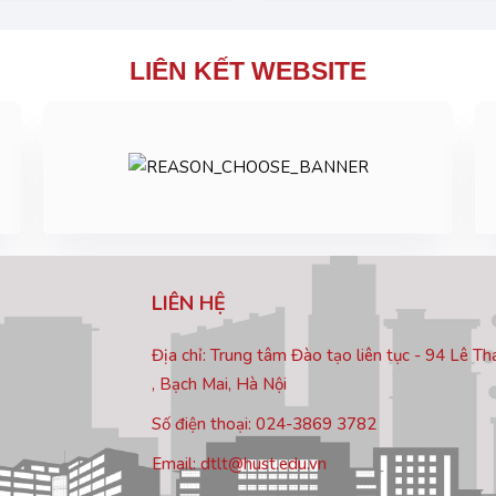
LIÊN KẾT WEBSITE
LIÊN HỆ
Địa chỉ: Trung tâm Đào tạo liên tục - 94 Lê T
, Bạch Mai, Hà Nội
Số điện thoại: 024-3869 3782
Email: dtlt@hust.edu.vn