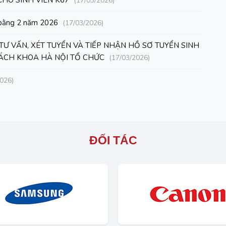
HO SINH VIÊN K67
(17/03/2026)
n bằng 2 năm 2026
(17/03/2026)
TƯ VẤN, XÉT TUYỂN VÀ TIẾP NHẬN HỒ SƠ TUYỂN SINH
 BÁCH KHOA HÀ NỘI TỔ CHỨC
(17/03/2026)
026)
ĐỐI TÁC