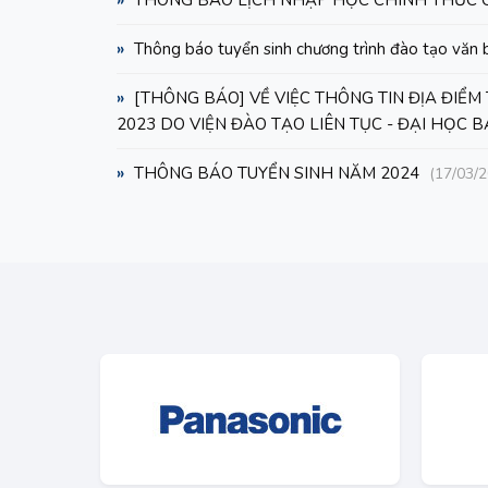
»
THÔNG BÁO LỊCH NHẬP HỌC CHÍNH THỨC C
»
Thông báo tuyển sinh chương trình đào tạo vă
»
[THÔNG BÁO] VỀ VIỆC THÔNG TIN ĐỊA ĐIỂM 
2023 DO VIỆN ĐÀO TẠO LIÊN TỤC - ĐẠI HỌC
»
THÔNG BÁO TUYỂN SINH NĂM 2024
(17/03/2