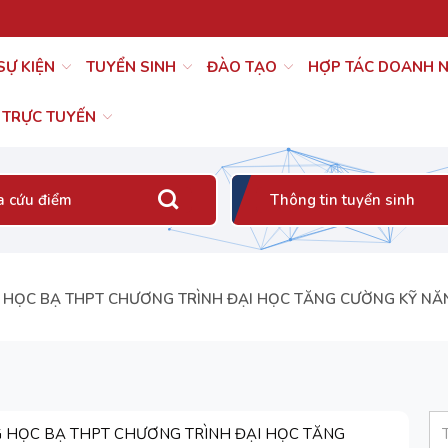
 SỰ KIỆN
TUYỂN SINH
ĐÀO TẠO
HỢP TÁC DOANH 
 TRỰC TUYẾN
a cứu điểm
Thông tin tuyển sinh
 HỌC BẠ THPT CHƯƠNG TRÌNH ĐẠI HỌC TĂNG CƯỜNG KỸ NĂ