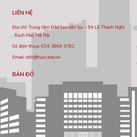
LIÊN HỆ
Địa chỉ: Trung tâm Đào tạo liên tục - 94 Lê Thanh Nghị
, Bạch Mai, Hà Nội
Số điện thoại: 024-3869 3782
Email: dtlt@hust.edu.vn
BẢN ĐỒ