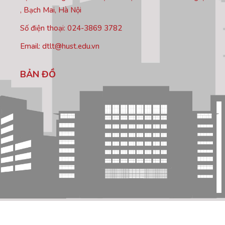
, Bạch Mai, Hà Nội
Số điện thoại: 024-3869 3782
Email: dtlt@hust.edu.vn
BẢN ĐỒ