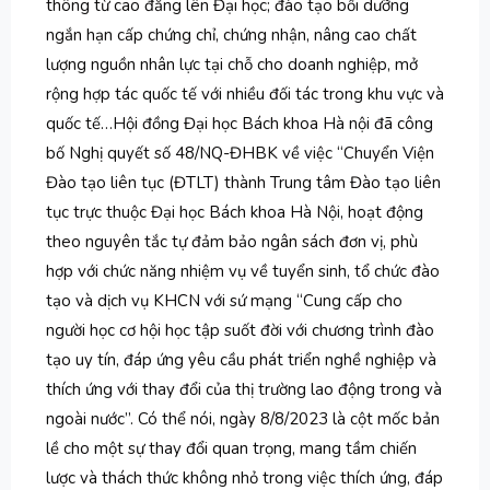
thông từ cao đẳng lên Đại học; đào tạo bồi dưỡng
ngắn hạn cấp chứng chỉ, chứng nhận, nâng cao chất
lượng nguồn nhân lực tại chỗ cho doanh nghiệp, mở
rộng hợp tác quốc tế với nhiều đối tác trong khu vực và
quốc tế…Hội đồng Đại học Bách khoa Hà nội đã công
bố Nghị quyết số 48/NQ-ĐHBK về việc “Chuyển Viện
Đào tạo liên tục (ĐTLT) thành Trung tâm Đào tạo liên
tục trực thuộc Đại học Bách khoa Hà Nội, hoạt động
theo nguyên tắc tự đảm bảo ngân sách đơn vị, phù
hợp với chức năng nhiệm vụ về tuyển sinh, tổ chức đào
tạo và dịch vụ KHCN với sứ mạng “Cung cấp cho
người học cơ hội học tập suốt đời với chương trình đào
tạo uy tín, đáp ứng yêu cầu phát triển nghề nghiệp và
thích ứng với thay đổi của thị trường lao động trong và
ngoài nước”. Có thể nói, ngày 8/8/2023 là cột mốc bản
lề cho một sự thay đổi quan trọng, mang tầm chiến
lược và thách thức không nhỏ trong việc thích ứng, đáp