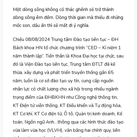
Một dòng sông không có thác ghềnh sẽ trở thành
dòng sông êm đềm. Dòng thời gian mà thiếu đi những
mốc son, dấu ấn thì sẽ mất đi ý nghĩa.
Chiều 08/08/2024 Trung tâm Đào tạo liên tục – ĐH
Bách khoa HN tổ chức chương trình “CED – Kỉ niệm 1
năm thành lập”. Tiền thân là Khoa Đại học tại chức, sau
đó là Viện Đào tạo liên tục, Trung tâm ĐTLT đã kế
thừa, xây dựng và phát triển truyền thống gần 65
năm, luôn là cơ sở đào tạo uy tín, cung cấp nguồn
nhân lực có chất lượng cho xã hội trong nhiều ngành
trọng điểm của ĐHBKHN như Công nghệ thông tin,
KT Điện tử viễn thông, KT Điều khiển và Tự động hóa,
KT Cơ khí, KT Cơ điện tử, Ô tô, Quản trị kinh doanh, Kế
toán, Ngôn ngữ Anh…thông qua các hình thức đào tạo
vừa làm vừa học (VLVH), văn bằng hai chính quy, liên